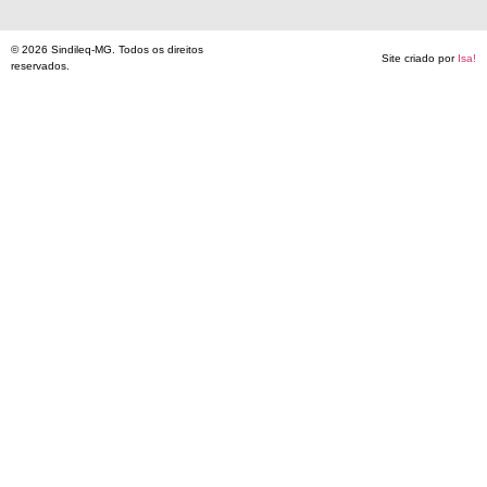
© 2026 Sindileq-MG. Todos os direitos
Site criado por
Isa!
reservados.