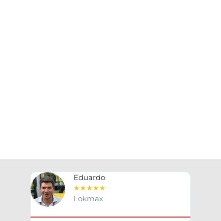
Eduardo
★
★
★
★
★
Lokmax